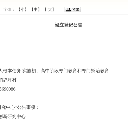
建网 字体：
【小】
【中】
【 大】
设立登记公告
人根本任务 实施初、高中阶段专门教育和专门矫治教育
鹧鸪坪村
690086
研究中心”公告事项：
创新研究中心