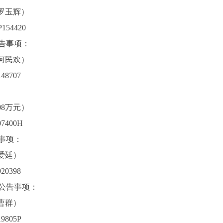
罗玉辉）
54420
公告事项：
何民欢）
48707
08万元）
7400H
告事项：
爱廷）
20398
”公告事项：
曹群）
9805P