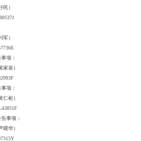
好民）
0537J
：
利军）
7736E
告事项：
黄家泉）
2993F
告事项：
黄仁彬）
43851F
公告事项：
尹曙华）
7315Y