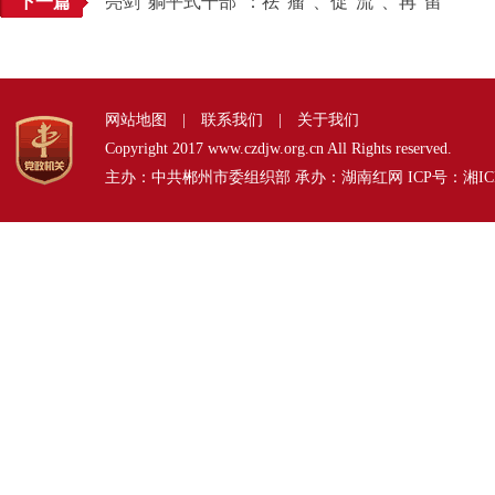
下一篇
亮剑“躺平式干部”：祛“瘤”、促“流”、再“留”
网站地图
|
联系我们
|
关于我们
Copyright 2017 www.czdjw.org.cn All Rights reserved.
主办：中共郴州市委组织部 承办：湖南红网 ICP号：
湘IC