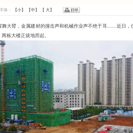
报 字体：
【小】
【中】
【 大】
挥舞大臂，金属建材的撞击声和机械作业声不绝于耳……近日，
，两栋大楼正拔地而起。